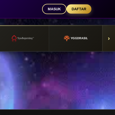
MASUK
DAFTAR
›