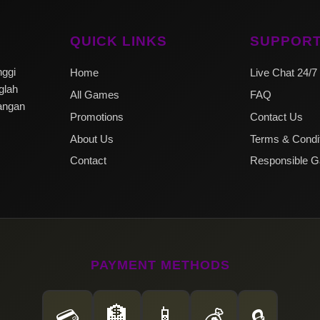
QUICK LINKS
SUPPOR
nggi
Home
Live Chat 24/7
glah
All Games
FAQ
angan
Promotions
Contact Us
About Us
Terms & Condi
Contact
Responsible G
PAYMENT METHODS
🏦
📱
💳
💰
🔒