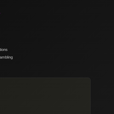
T
tions
ambling