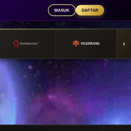
MASUK
DAFTAR
›