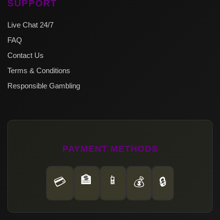
SUPPORT
Live Chat 24/7
FAQ
Contact Us
Terms & Conditions
Responsible Gambling
PAYMENT METHODS
🏦
📱
💳
💰
🔒